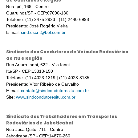
de Guarulhos e Região
Rua Ipê, 168 - Centro
Guarulhos/SP - CEP:07090-130
Telefone: (11) 2475.2923 | (11) 2440-6998
Presidente: José Rogério Vieira
E-mail:
sind.escrit@bol.com.br
Sindicato dos Condutores de Veículos Rodoviários
de Itu e Região
Rua Arturo Ianni, 622 - Vila Ianni
Itu/SP - CEP:13313-150
Telefone: (11) 4023-1319 | (11) 4023-3185
Presidente: Vítor Ribeiro de Carvalho
E-mail:
contato@sindcondutoresitu.com.br
Site:
www.sindcondutoresitu.com.br
Sindicato dos Trabalhadores em Transportes
Rodoviários de Jaboticabal
Rua Juca Quito, 711 - Centro
Jaboticabal/SP - CEP:14870-260