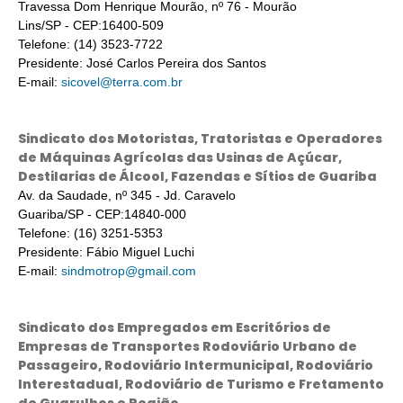
Travessa Dom Henrique Mourão, nº 76 - Mourão
Lins/SP - CEP:16400-509
Telefone: (14) 3523-7722
Presidente: José Carlos Pereira dos Santos
E-mail:
sicovel@terra.com.br
Sindicato dos Motoristas, Tratoristas e Operadores
de Máquinas Agrícolas das Usinas de Açúcar,
Destilarias de Álcool, Fazendas e Sítios de Guariba
Av. da Saudade, nº 345 - Jd. Caravelo
Guariba/SP - CEP:14840-000
Telefone: (16) 3251-5353
Presidente: Fábio Miguel Luchi
E-mail:
sindmotrop@gmail.com
Sindicato dos Empregados em Escritórios de
Empresas de Transportes Rodoviário Urbano de
Passageiro, Rodoviário Intermunicipal, Rodoviário
Interestadual, Rodoviário de Turismo e Fretamento