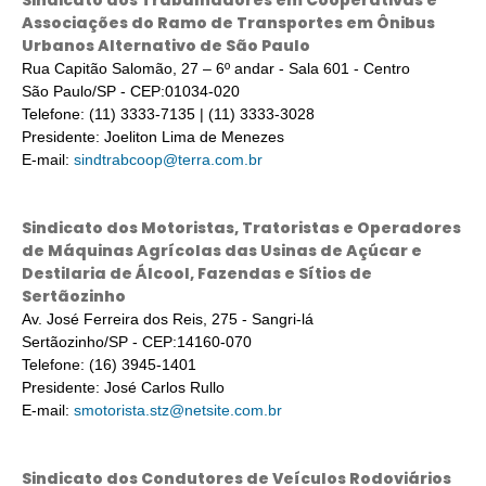
Sindicato dos Trabalhadores em Cooperativas e
Associações do Ramo de Transportes em Ônibus
Urbanos Alternativo de São Paulo
Rua Capitão Salomão, 27 – 6º andar - Sala 601 - Centro
São Paulo/SP - CEP:01034-020
Telefone: (11) 3333-7135 | (11) 3333-3028
Presidente: Joeliton Lima de Menezes
E-mail:
sindtrabcoop@terra.com.br
Sindicato dos Motoristas, Tratoristas e Operadores
de Máquinas Agrícolas das Usinas de Açúcar e
Destilaria de Álcool, Fazendas e Sítios de
Sertãozinho
Av. José Ferreira dos Reis, 275 - Sangri-lá
Sertãozinho/SP - CEP:14160-070
Telefone: (16) 3945-1401
Presidente: José Carlos Rullo
E-mail:
smotorista.stz@netsite.com.br
Sindicato dos Condutores de Veículos Rodoviários