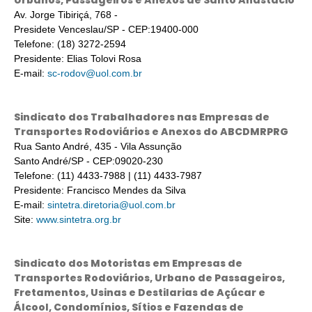
Urbanos, Passageiros e Anexos de Santo Anastácio
Av. Jorge Tibiriçá, 768 -
Presidete Venceslau/SP - CEP:19400-000
Telefone: (18) 3272-2594
Presidente: Elias Tolovi Rosa
E-mail:
sc-rodov@uol.com.br
Sindicato dos Trabalhadores nas Empresas de
Transportes Rodoviários e Anexos do ABCDMRPRG
Rua Santo André, 435 - Vila Assunção
Santo André/SP - CEP:09020-230
Telefone: (11) 4433-7988 | (11) 4433-7987
Presidente: Francisco Mendes da Silva
E-mail:
sintetra.diretoria@uol.com.br
Site:
www.sintetra.org.br
Sindicato dos Motoristas em Empresas de
Transportes Rodoviários, Urbano de Passageiros,
Fretamentos, Usinas e Destilarias de Açúcar e
Álcool, Condomínios, Sítios e Fazendas de