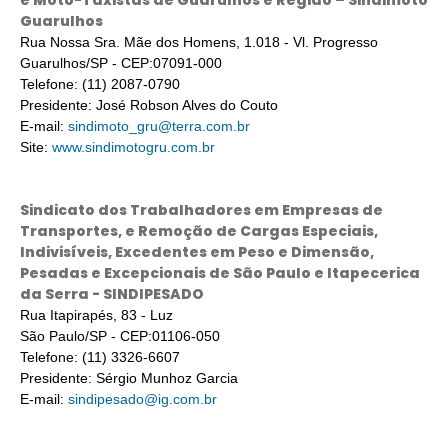
e Moto-Taxistas de Guarulhos e Região – Sindimoto
Guarulhos
Rua Nossa Sra. Mãe dos Homens, 1.018 - Vl. Progresso
Guarulhos/SP - CEP:07091-000
Telefone: (11) 2087-0790
Presidente: José Robson Alves do Couto
E-mail:
sindimoto_gru@terra.com.br
Site:
www.sindimotogru.com.br
Sindicato dos Trabalhadores em Empresas de
Transportes, e Remoção de Cargas Especiais,
Indivisíveis, Excedentes em Peso e Dimensão,
Pesadas e Excepcionais de São Paulo e Itapecerica
da Serra - SINDIPESADO
Rua Itapirapés, 83 - Luz
São Paulo/SP - CEP:01106-050
Telefone: (11) 3326-6607
Presidente: Sérgio Munhoz Garcia
E-mail:
sindipesado@ig.com.br